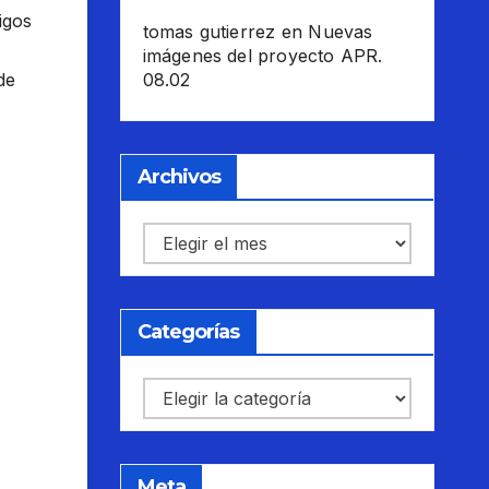
igos
tomas gutierrez
en
Nuevas
imágenes del proyecto APR.
08.02
de
Archivos
Archivos
Categorías
Categorías
Meta