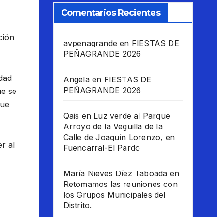
Comentarios Recientes
ción
avpenagrande
en
FIESTAS DE
PEÑAGRANDE 2026
idad
Angela
en
FIESTAS DE
PEÑAGRANDE 2026
ue se
que
Qais
en
Luz verde al Parque
Arroyo de la Veguilla de la
Calle de Joaquín Lorenzo, en
r al
Fuencarral-El Pardo
María Nieves Díez Taboada
en
Retomamos las reuniones con
los Grupos Municipales del
Distrito.