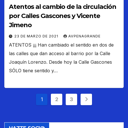
Atentos al cambio de la circulación
por Calles Gascones y Vicente
Jimeno
23 DE MARZO DE 2021
AVPENAGRANDE
ATENTOS ¡¡¡ Han cambiado el sentido en dos de
las calles que dan acceso al barrio por la Calle
Joaquín Lorenzo. Desde hoy la Calle Gascones
SÓLO tiene sentido y…
Paginación
1
2
3
de
entradas