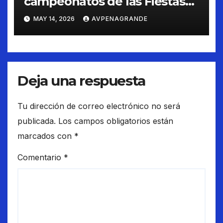
campeonatos de las Fiestas
de Peñagrande 2026
MAY 14, 2026
AVPENAGRANDE
Deja una respuesta
Tu dirección de correo electrónico no será
publicada.
Los campos obligatorios están
marcados con
*
Comentario
*