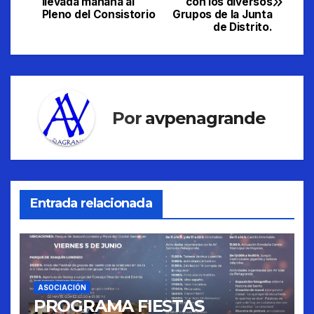
llevada mañana al
con los diversos
de
Pleno del Consistorio
Grupos de la Junta
de Distrito.
entradas
Por
avpenagrande
Entrada relacionada
ASOCIACIÓN
PROGRAMA FIESTAS