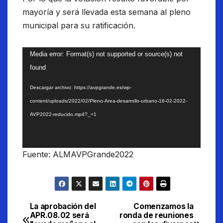
mayoría y será llevada esta semana al pleno
municipal para su ratificación.
Reproductor
Media error: Format(s) not supported or source(s) not
de
found
vídeo
Descargar archivo: https://avpgrande.es/wp-
content/uploads/2022/02/Pleno-Area-desarrollo-urbano-16-02-2022-
AVP2022-reducido.mp4?_=1
Fuente: ALMAVPGrande2022
La aprobación del
Comenzamos la
Navegación
APR.08.02 será
ronda de reuniones