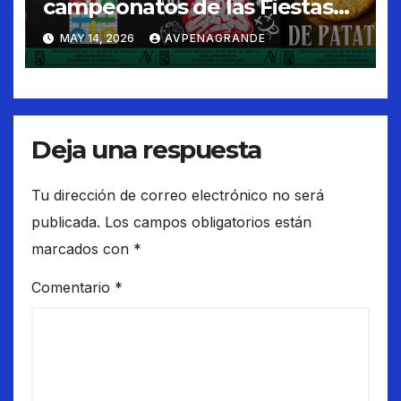
campeonatos de las Fiestas
de Peñagrande 2026
MAY 14, 2026
AVPENAGRANDE
Deja una respuesta
Tu dirección de correo electrónico no será
publicada.
Los campos obligatorios están
marcados con
*
Comentario
*