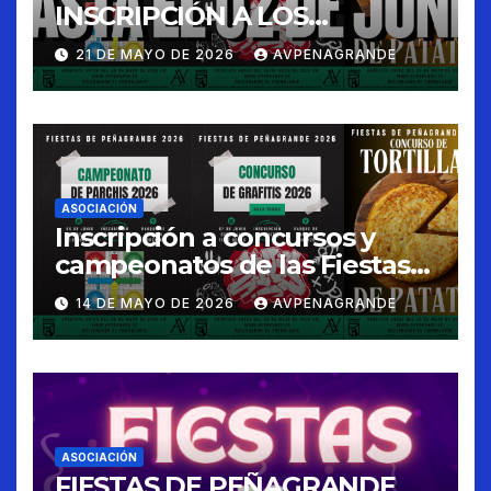
INSCRIPCIÓN A LOS
CONCURSOS FIESTAS 2026
21 DE MAYO DE 2026
AVPENAGRANDE
ASOCIACIÓN
Inscripción a concursos y
campeonatos de las Fiestas
de Peñagrande 2026
14 DE MAYO DE 2026
AVPENAGRANDE
ASOCIACIÓN
FIESTAS DE PEÑAGRANDE