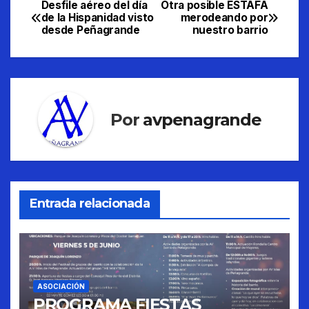
Desfile aéreo del día
Otra posible ESTAFA
Navegación
de la Hispanidad visto
merodeando por
desde Peñagrande
nuestro barrio
de
entradas
Por
avpenagrande
Entrada relacionada
ASOCIACIÓN
PROGRAMA FIESTAS