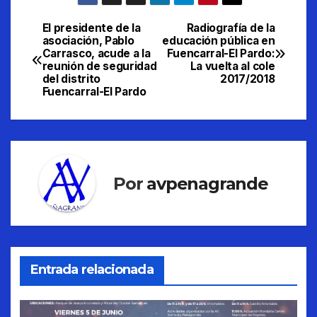
El presidente de la
Radiografía de la
Navegación
asociación, Pablo
educación pública en
Carrasco, acude a la
Fuencarral-El Pardo:
de
reunión de seguridad
La vuelta al cole
del distrito
2017/2018
entradas
Fuencarral-El Pardo
Por
avpenagrande
Entrada relacionada