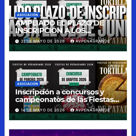
ASOCIACIÓN
AMPLIADO EL PLAZO DE
INSCRIPCIÓN A LOS
CONCURSOS FIESTAS 2026
21 DE MAYO DE 2026
AVPENAGRANDE
ASOCIACIÓN
Inscripción a concursos y
campeonatos de las Fiestas
de Peñagrande 2026
14 DE MAYO DE 2026
AVPENAGRANDE