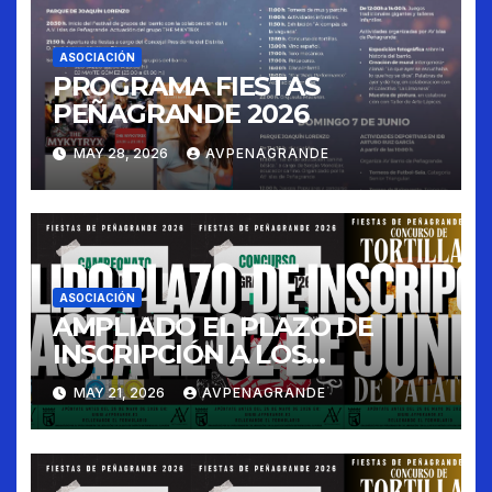
ASOCIACIÓN
PROGRAMA FIESTAS
PEÑAGRANDE 2026
MAY 28, 2026
AVPENAGRANDE
ASOCIACIÓN
AMPLIADO EL PLAZO DE
INSCRIPCIÓN A LOS
CONCURSOS FIESTAS 2026
MAY 21, 2026
AVPENAGRANDE