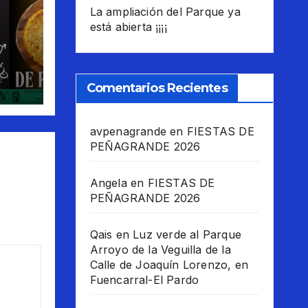
La ampliación del Parque ya
está abierta ¡¡¡¡
 las
6
Comentarios Recientes
avpenagrande
en
FIESTAS DE
PEÑAGRANDE 2026
Angela
en
FIESTAS DE
PEÑAGRANDE 2026
Qais
en
Luz verde al Parque
Arroyo de la Veguilla de la
Calle de Joaquín Lorenzo, en
Fuencarral-El Pardo