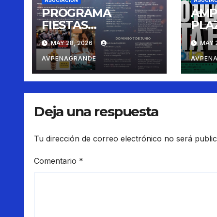
ASOCIACIÓN
ASOCIA
PROGRAMA
AMP
FIESTAS
PLA
PEÑAGRANDE 2026
INS
MAY 28, 2026
MAY 2
CON
FIES
AVPENAGRANDE
AVPEN
Deja una respuesta
Tu dirección de correo electrónico no será publi
Comentario
*