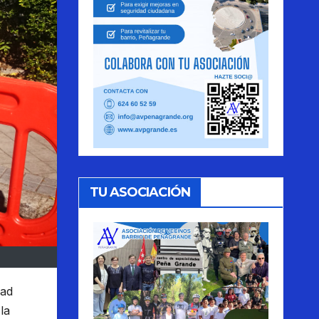
TU ASOCIACIÓN
dad
la