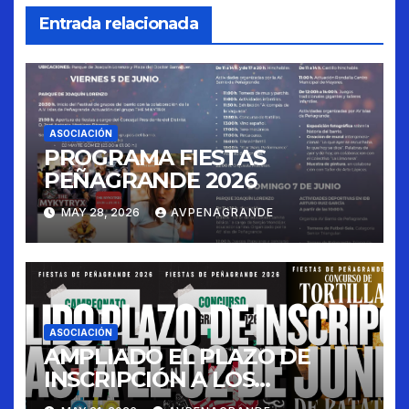
Entrada relacionada
ASOCIACIÓN
PROGRAMA FIESTAS
PEÑAGRANDE 2026
MAY 28, 2026
AVPENAGRANDE
ASOCIACIÓN
AMPLIADO EL PLAZO DE
INSCRIPCIÓN A LOS
CONCURSOS FIESTAS 2026