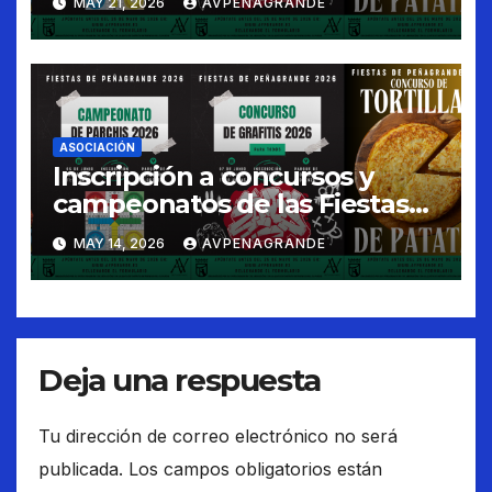
MAY 21, 2026
AVPENAGRANDE
ASOCIACIÓN
Inscripción a concursos y
campeonatos de las Fiestas
de Peñagrande 2026
MAY 14, 2026
AVPENAGRANDE
Deja una respuesta
Tu dirección de correo electrónico no será
publicada.
Los campos obligatorios están