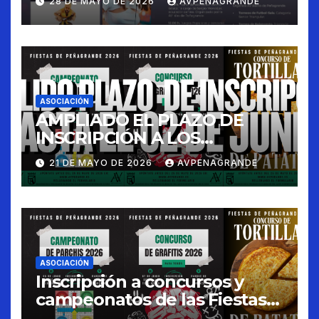
28 DE MAYO DE 2026
AVPENAGRANDE
ASOCIACIÓN
AMPLIADO EL PLAZO DE
INSCRIPCIÓN A LOS
CONCURSOS FIESTAS 2026
21 DE MAYO DE 2026
AVPENAGRANDE
ASOCIACIÓN
Inscripción a concursos y
campeonatos de las Fiestas
de Peñagrande 2026