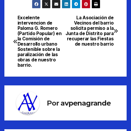
Excelente
La Asociación de
Navegación
intervencion de
Vecinos del barrio
Paloma G. Romero
solicita permiso a la
de
(Partido Popular) en
Junta de Distrito para
la Comisión de
recuperar las Fiestas
entradas
Desarrollo urbano
de nuestro barrio
Sostenible sobre la
paralización de las
obras de nuestro
barrio.
Por
avpenagrande