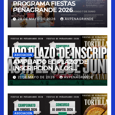
PROGRAMA FIESTAS
PEÑAGRANDE 2026
28 DE MAYO DE 2026
AVPENAGRANDE
ASOCIACIÓN
AMPLIADO EL PLAZO DE
INSCRIPCIÓN A LOS
CONCURSOS FIESTAS 2026
21 DE MAYO DE 2026
AVPENAGRANDE
ASOCIACIÓN