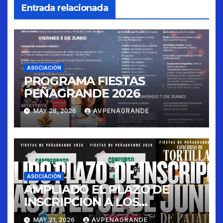
Entrada relacionada
ASOCIACIÓN
PROGRAMA FIESTAS
PEÑAGRANDE 2026
MAY 28, 2026
AVPENAGRANDE
ASOCIACIÓN
AMPLIADO EL PLAZO DE
INSCRIPCIÓN A LOS
CONCURSOS FIESTAS 2026
MAY 21, 2026
AVPENAGRANDE