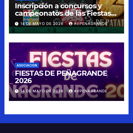
Inscripción a concursos y
campeonatos de las Fiestas
de Peñagrande 2026
14 DE MAYO DE 2026
AVPENAGRANDE
ASOCIACIÓN
FIESTAS DE PEÑAGRANDE
2026
14 DE MAYO DE 2026
AVPENAGRANDE