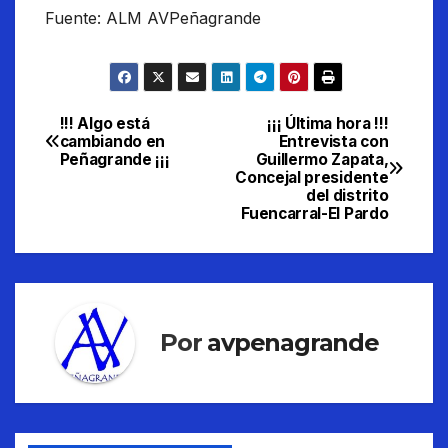
Fuente: ALM AVPeñagrande
!!! Algo está
¡¡¡ Última hora !!!
Navegación
cambiando en
Entrevista con
Peñagrande ¡¡¡
Guillermo Zapata,
de
Concejal presidente
del distrito
entradas
Fuencarral-El Pardo
Por
avpenagrande