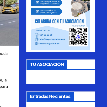
 poda
TU ASOCIACIÓN
e, a
 para
Entradas Recientes
el