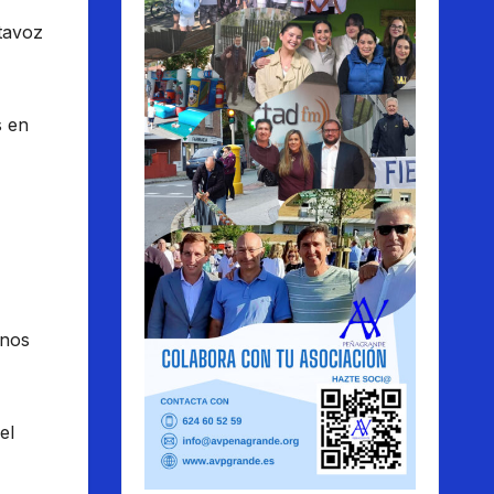
tavoz
s en
rnos
el