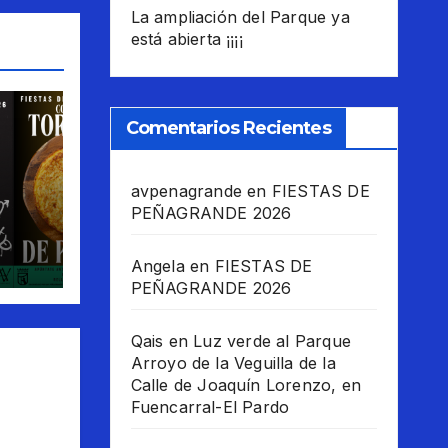
La ampliación del Parque ya
está abierta ¡¡¡¡
Comentarios Recientes
avpenagrande
en
FIESTAS DE
 las
PEÑAGRANDE 2026
6
Angela
en
FIESTAS DE
PEÑAGRANDE 2026
Qais
en
Luz verde al Parque
Arroyo de la Veguilla de la
Calle de Joaquín Lorenzo, en
Fuencarral-El Pardo