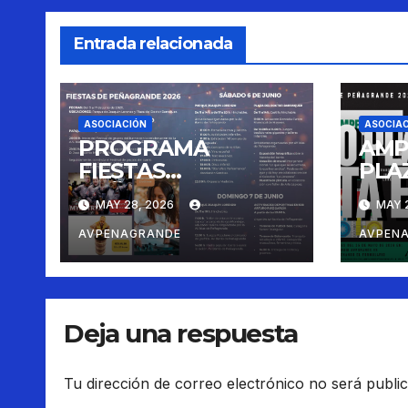
Entrada relacionada
ASOCIACIÓN
ASOCIA
PROGRAMA
AMP
FIESTAS
PLA
PEÑAGRANDE 2026
INS
MAY 28, 2026
MAY 2
CON
FIES
AVPENAGRANDE
AVPEN
Deja una respuesta
Tu dirección de correo electrónico no será publi