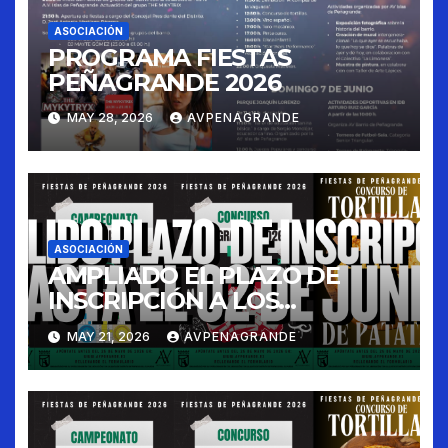
ASOCIACIÓN
PROGRAMA FIESTAS
PEÑAGRANDE 2026
MAY 28, 2026
AVPENAGRANDE
ASOCIACIÓN
AMPLIADO EL PLAZO DE
INSCRIPCIÓN A LOS
CONCURSOS FIESTAS 2026
MAY 21, 2026
AVPENAGRANDE