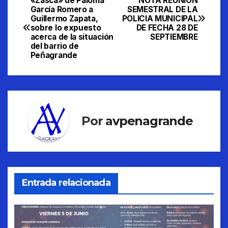
«Zasca» de Paloma
NOTA REUNION
Navegación
García Romero a
SEMESTRAL DE LA
Guillermo Zapata,
POLICIA MUNICIPAL
de
sobre lo expuesto
DE FECHA 28 DE
acerca de la situación
SEPTIEMBRE
entradas
del barrio de
Peñagrande
Por
avpenagrande
Entrada relacionada