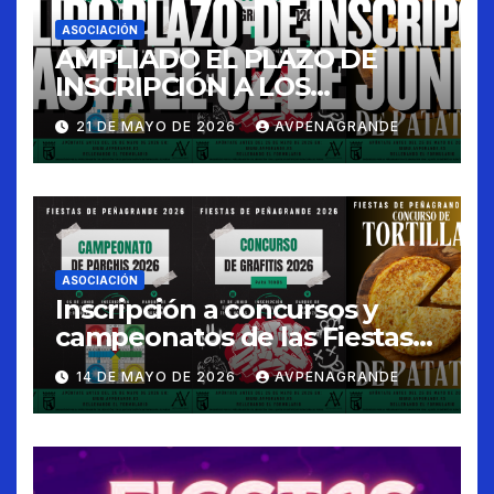
ASOCIACIÓN
AMPLIADO EL PLAZO DE
INSCRIPCIÓN A LOS
CONCURSOS FIESTAS 2026
21 DE MAYO DE 2026
AVPENAGRANDE
ASOCIACIÓN
Inscripción a concursos y
campeonatos de las Fiestas
de Peñagrande 2026
14 DE MAYO DE 2026
AVPENAGRANDE