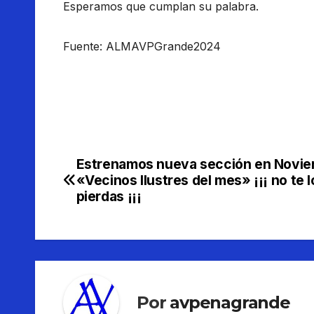
Esperamos que cumplan su palabra.
Fuente: ALMAVPGrande2024
Estrenamos nueva sección en Novi
Navegación
«Vecinos Ilustres del mes» ¡¡¡ no te l
de
pierdas ¡¡¡
entradas
Por
avpenagrande