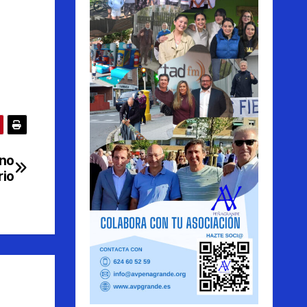
eno
rio