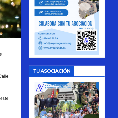
s
TU ASOCIACIÓN
Calle
 este