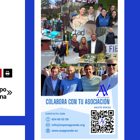
upo
ana