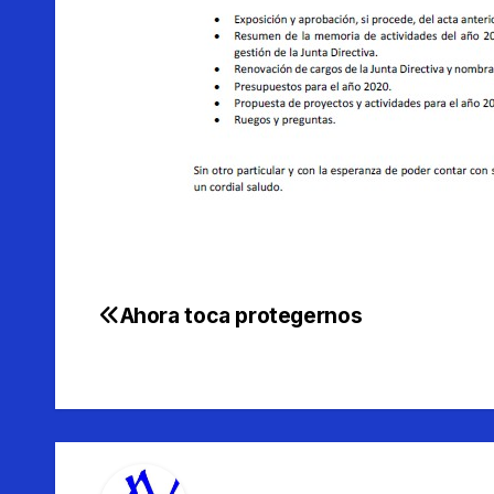
Ahora toca protegernos
Navegación
de
entradas